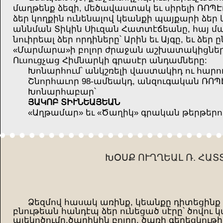
մաղթենք ձեզի, մեծավաստակ եւ սիրելի ՌՈՊԷ
ձեր կողքին ունենալով կեանքի պայքարի ձեր 
աննման Տիկին Սիւզան Հատտէճեանը, հայ մա
նուիրեալ ձեր որդիները՝ Արին եւ Այգը, եւ ձ
«Մարմարա»ի բոլոր ժրաջան աշխատակիցներն 
Ուսուցչաց Հիմնարկի գրասէր անդամները:
Խոնարհում՝ անկշռելի վաստակիդ ու հար
Շնորհաւոր 98-
ամեակդ, անզուգական ՌՈՊ
Խոնարհաբար՝
ՅԱԿՈԲ ՏԻՒՆԵԱՅԵԱՆ
«Աղթամար» եւ «Ծաղիկ» գրական թերթերո
ԽՕՍՔ ՈՒՂՂԵԱԼ Ռ. ՀԱ
Ձեզմով հասակ առինք, կեանքը դիտեցինք 
բնութեան հանդէպ ձեր ունեցած սէրը՝ ծովու 
ալեկոծումը,ծաղիկին բոյրը, ծառի գեղեցկութի