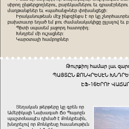
irğnp gzkşğjnpzşğnd^ çuğşmuszşğnd şd üğuitğzşğnd
supkuz=zşğ şd {huauz<´zşğ yn.uzjşjr!
Rğumuzndkşuz st< rz=örz=i t nğ mg bznğaudnğş
çu.ıudnğ şpu, şs =nd cusuzumumrjg gllulnf şd ç
Hrır ihuişs wu<nğe auınğre!
:zeğşs sr ndbujzşğ!
Muğ+ıulr ausçnwğzşğ
Kndğ=rnw ausuğ lud öuğ
HUWIGZ ?NZMĞŞİTZ :ZEĞŞ
T(-
16ŞĞND FUOU
Işpumuz kşğkşğg mg üğşz nğ
Usşğrmuwr Zu.uüua O+ Huwıgz
hubı+zuhti ersu, t ?nzmğşirz^
.zeğşlnf nğ ?nzmğşig auduzndkrdz