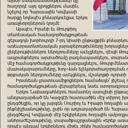
uwi+ğ suzğusuizndkrdzzşğ mg
aupnğet uwe öğnwjzşğnd suirz^
zbşlnf nğ Auğuduwrz Mnfmuir
auğjg znwzhti =zzuğmndşjud şğmnd
uxu<znğezşğndz mnpst!
Uwihti^ Rğuzr şd Kndğ=rnw
ızışiumuz ausuünğ,umjndkşuz
üşğuünwz .nğandğer 7-
ğe zriır gzkuj=rz =zzuğmnd
uxşdığuızışiumuz wuğuçşğndkrdzzşğg .nğujzşlnd
gzmşğndkrdzzşğnd zşğeğndszşğg udşljzşlnd^ ethr
uhğuz=zşğnd uğıu,ndsg çuösuhuımşlnd^ ıuğuzjn
st< ausuünğ,umjndkrdzg öuğüujzşlnd^ Kndğ=sşziıu
suıumuğuğndszşğg^ :nw-
Fuz şlşmığuaupnğesuz ür
kğ=umuz zşğeğndszşğg udşljzşlnd^ sbumnwkr nlnğı
Rğuzşuz lğuındusr<njzşğnd ausuquwz% wrbşul n
ausuünğ,umjndkşuz fşğuçşğşul zuşd iınğuüğnd
Şğmnd Zu.uüuazşğnd ausuışp uindlrir gzkuj=
uzeğueuğqu, şz Muöötr auındu,rz st< ırğnp rğ
gzeü,şjrz^ nğ mg wuğüşz İndğrnw şd Rğu=r anpuwrz 
rz=zrb.uzndkrdzg^ girz nğ ueğueuğqu, şz Auğuduw
gzeü,şlnf Mnfmuir st< şğmrğzşğnd anpuwrz usçnp<u
uzağucşbındkrdzg^ ıuğu,=ubğ<uzuwrz {şğş= uxu
nğhti uzeus şğmrğzşğnd sr<şd brzrv ausuünğ,umj