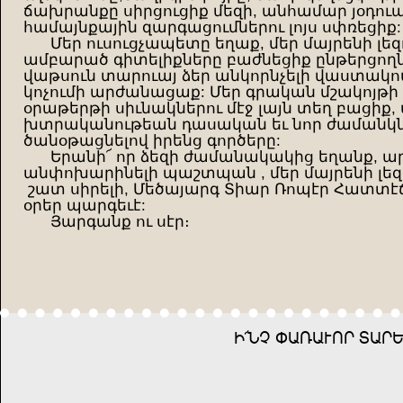
ճախրանքը սիրցուցիք մեզի, անհամար յօդուա
համայնքային զարգացումներու լոյս սփռեցիք:
Մեր ուսուցչապետը եղաք, մեր մայրենի լեզ
ամբարած գիտելիքները բաժնեցիք ընթերցող
վաթսուն տարուայ ձեր անկորնչելի վաստակ
կոչումի արժանացաք: Մեր գրական մշակոյթի
օրաթերթի սիւնակներու մէջ լայն տեղ բացիք
խտրականութեան դասական եւ նոր ժամանկներ
ծանօթացնելով իրենց գործերը:
Երանի՜ որ ձեզի ժամանակակից եղանք, ա
անփոխարինելի պաշտպան , մեր մայրենի լեզո
շատ սիրելի, Մեծայարգ Տիար Ռոպէր Հատտէճ
օրեր պարգեւէ:
Յարգանք ու սէր։
R"ZV YUXUDNĞ IUĞ