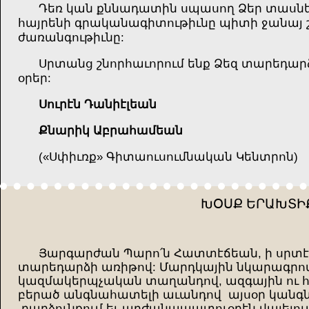
Դեռ կան քննադատին սպասող Ձեր տասնեա
հայրենի գրականագիտութիւնը պիտի ջանայ 
ժառանգութիւնը:
Սրտանց շնորհաւորում ենք Ձեզ տարեդար
օրեր:
Սուրէն Դանիէլեան
Քնարիկ Աբրահամեան
(«Սփիւռք» Գիտաուսումնական Կենտրոն)
ԽՕՍՔ ԵՐԱԽՏԻ
Յարգարժան Պարո՛ն Հատտէճեան, ի սրտէ 
տարեդարձի առիթով: Մարդկային նկարագրո
կազմակերպչական տաղանդով, ազգային ու
բերած անգնահատելի աւանդով այսօր կանգն
բարձունքում եւ արժանապատուօրէն վայելում