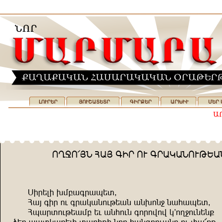
ԼՈՒՐԵՐ
ՅՈՒՇԱՏԵՏՐ
ԳԻՐՔԵՐ
ԱՐԽԻՒ
ՄԵՐ 
NP>N"WZ AUW ÜRĞ ND ÜĞUMUZNDKŞ
İrğşlr .sçuüğuhşı^
Auw ürğ nd üğumuzndkşuz uz.nz< zuauhşı^
Ahuğındkşusç şd uzandz ünğnfnf m'np<ndzşz=