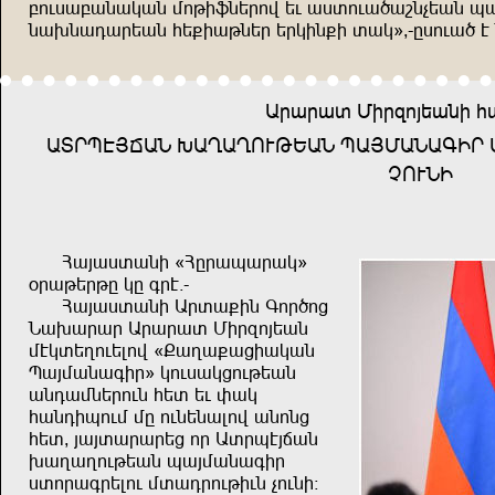
çndiuçuzumuz snkr)zşğnf şd uiındu,ubzvşuz hu
zu.zueuğşuz aş=rukzşğ şğmrz=r ıum´^-
gindu, t
Uğuğuı Srğönwşuzr a
UIĞHTWOUZ :UPUPNDKŞUZ HUWSUZUÜRĞ 
VNDZR
Auwuiıuzr {Agğuhuğum´
+ğukşğkg mg üğt$-
Auwuiıuzr Uğıu=rz Ünğ,nj
Zu.uğuğ Uğuğuı Srğönwşuz
stmışpndşlnf {?upu=ujrumuz
Huwsuzuürğ´ mndiumjndkşuz
uzeuszşğndz aşı şd yum
auzerhnds sg ndzşzulnf uznzj
aşı^ wuwıuğuğşj nğ Uığhtwouz
.upupndkşuz huwsuzuürğ
iınğuüğşlnd sıueğndkrdz vndzr!