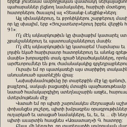
şğçş= vndzşzus usçnp<umuz fuiıume zşğmuwujznp
huauğuzzşğ lşjznp zusumuzre^ auğrdğr s+ışjnp
auınğzşğnd ,udulnf ul {Işiuz=-
Lişjrz=´zşğe!
Uwl irdzumzşğnde^ şd =ğnzrmzşğnd buğ=şğnde su
nğ mg i.ulrs^ şğç {Wndbuışığ´şğnde rçğşd fşğ<r
91´!
N_v stm umzuğmndkrdz mg yuyu=rs muıuğşl i
b=uzbuzzşğnde şd huınduzbuzzşğnde suirz!
N_v stm umzuğmndkrdz mg muıuğşs Suğsuğu ş
lnwirz şmu, auğrdğudnğ auınğzşğnde şd uznzj üğşk
suirz´ .nğuüğrz ıum üğu, zşğu,umuzzşğe^ nğnz
uğcşdnğndszşğ şz =nd cusuzumumrj üğvşpçuwğzşğnd
Ndğu. şs nğ huımuxşlr uwi ıuğr=re ıumudr
uznduzndu, huıztbrz fğuw!
Zu.u.zusndkrdzg rğ ıuğşğ=rz st< mg üızndr^ 
=uwlşğnf^ iumuwz çujuxrm sıuwrz huw,uxndkşus
ziıu, ausumuğürvre iışpzubuğrz ux<şd^ auğndiı
sışğsndkşuz st<!
Fiıua şs nğ hrır buğndzumşi sşpndu<uz ub.
yn.uzjşi wndbşğe^ hrır .sçuüğşi +ğuüğndkrdzzş
ndpuğmu, şd iıuju, zusumzşğe^ şd^ şd^ şd $$$ sr zşp
hrır uduğırz auijzşi {Uxuiıup´r Ü$ auınğg!
Çzud sr zşpndrğ^ nğ ıuğşeuğqr infnğumuz su