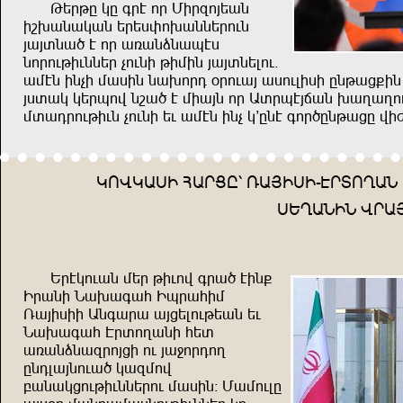
Kşğkg mg üğt nğ Srğönwşuz
rb.uzumuz şğşiyn.uzzşğndz
wuwızu, t nğ uxuzqzuhti
znğndkrdzzşğ vndzr krsrz wuwızşlnd$
ustz rzvr suirz zu.nğe +ğnduw uindlrir gzkuj=r
wiıum mşğhnf zbu, t sruwz nğ Uığhtwouz .upup
sıueğndkrdz vndzr şd ustz rzv m'gzt ünğ,gzkujg fr
MNFMUİR AUĞJG% XUWRİR-
TĞINPUZ
İŞPUZRZ FĞU
Şğtmnduz sşğ krdnf üğu, trz=
Rğuzr Zu.uüua Rhğuars
Xuwrirr Uzüuğu uwjşlndkşuz şd
Zu.uüua Tğınpuzr aşı
uxuzqzuöğnwjr nd wu<nğenp
gzeluwzndu, muösnf
çuzumjndkrdzzşğnd suirz! Susndlg