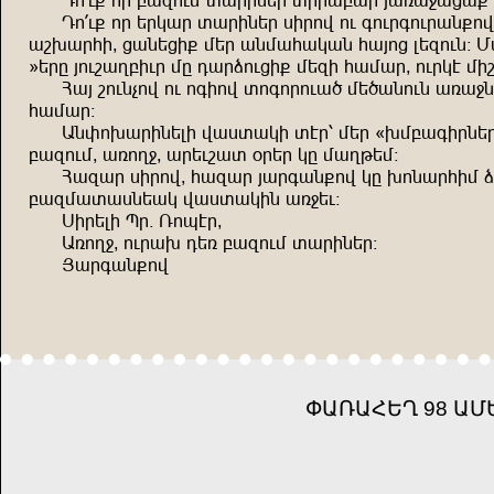
En_d= nğ çuönds ıuğrzşğ ırğuçuğ wuxu<uju= 
En_d= nğ şğmuğ ıuğrzşğ irğnf nd ündğündğuz=n
ub.uğar^ juzşjr= sşğ uzsuaumuz auwnj lşöndz!
´şğg wndbupçrdğ sg euğqndjr= sşör ausuğ^ ndğmt srb
Auw bndzvnf nd nürnf ınünğndu, sş,uzndz uxu<z
ausuğ!
Uzyn.uğrzşlr fuiıumr ıtğ% sşğ {.sçuürğzşğ
çuönds^ uxnp<^ uğşdbuı +ğşğ mg supkşs!
Auöuğ irğnf^ auöuğ wuğüuz=nf mg .nzuğars q
çuösuıuizşum fuiıumrz ux<şd!
İrğşlr Hğ$ Xnhtğ^
Uxnp<^ ndğu. eşx çuönds ıuğrzşğ!
Wuğüuz=nf
ՓԱՌԱՀԵՂ 98 ԱՄ