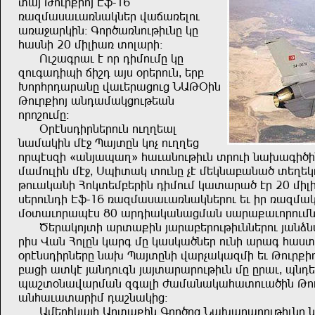
ıuw Kndğ=rnw T)-
16
xuösuiuduxzumzşğ fuouxşlnd
uxu<uğmrz! Ünğ,uxzndkrdzg mg
auizr 20 srlrux ınluğr!
Ndbuüğud t nğ ersndsg mg
öndüuerhr orbe uwi +ğşğndz^ şğç
:nğağeuğuzg fudşğujndj ZUK*rz
Kndğ=rnw uzeusumjndkşuz
nğnbndsg!
*ğtzierğzşğndz ndppşul
zusumrz st< Huwıgz mnv ndppşj
nğhtiör {uzwuhup´ auduzndkrdz ığndr zu.uür,rz!
susndlrz st<^ İhrıum ındzg vt sşmzuçuzu, ışpşm
kndumuzr Anmışsçşğrz ersnds muıuğu, tğ 20 srl
işğndzer T)-
16 xuösuiuduxzumzşğnd şd rğ xuösu
s+ıudnğuhti 80 uğerumuzujsuz iuğu=udnğndszş
;şğumnwır uğıu=rz wuğuçşğndkrdzzşğnd wuzq
ğri Fuz Anlgz muğü sg muimu,zşğ ndzr uğuü auiı
+ğtzierğzşğg zu. Huwıgzr fuğvumuösr şd Kndğ=rn
çujr uımt wuzendüz wuwıuğuğndkrdz sg gğud^ hz
hubı+zufuğsuz öüulr cusuzumuauındu,rz Knd
uzauduıuğrs eubzumrj!
Usşğrmuwr Uğıu=rz Ünğ,nj Zu.uğuğndkrdzg zu