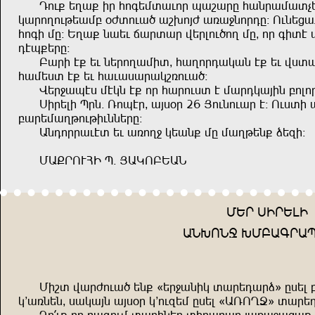
End= şpu= rğ anüşsıudnğ hubuğg auzğusuıvş
muğnpndkşusç +cındu, ub.nwc uxu<znğeg! Ndzş
anür sg! Şpu= zuşd ouğıuğ fşğlnd,np sg^ nğ ürı
eth=şğg!
Çuğr t= şd zşğnpusrı^ aupnğeumuz t= şd fiıu
ausşiı t= şd auduiuğumbxndu,!
Fşğ<uhti stmz t= nğ auğndiı t suğemuwrz çnl
İrğşlr Hğz$ Xnhtğ^ uwi+ğ 26 Wndznduğ t! Ndiır 
çuğşsupkndkrdzzşğg!
Uzenğğudtı şd uxnp< mşuz= sg supkşz= qşör!
SU?ĞNDAR H$ WUMNÇŞUZ
SŞĞ İRĞŞLR
UZ:NZ> :SÇUÜĞU
Srbı fuğcndu, şz= {şğ<uzrm ıuğşeuğq´ gişl ç
m'uxzşz^ iumuwz uwi+ğ m'ndöşs gişl {UXNP>´ ıuğş