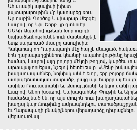
wuğuçşğndkrdzzşğnd auğj t!
Uauduirm uwihrir .riı
wuwıuğuğndkrdz sg muıuğşj xndi
Uğıu=rz Ünğ,nj Zu.uğuğ İşğüşw
Ludğnf^ nğ Zrd Şnğ= mg üızndtğ
SUMr Uhuanfndkşuz :nğandğer
zu.uqşxzndkrdzzşğndz suizumjşlt
şı= iuğ=ndu, suslnw uindlrirz!
Aumuxum nğ Puğuhupr st< auw vt szuju,^ aumux
trz puğuhupjrzşğnd mşuz=r uhuanfndkrdzg şğub.
ausuğ^ Ludğnf uwe çnlnğg stmer knplnf^ muğ,şi ı
uğıuwuwındşjud^ zbşlnf aşışdşulg$ {Sşz= rimuhti
.upupuhuazşğ^ znwzrim uzmt şı=^ şğç çnlnğg ou
uığhtwouzumuz ıuğu,=^ çuwj uwi auğjg uwlşdi vr
SUĞS
uirmu Xndiuiıuzr şd Uığhtwouzr şğmmnpsuzr wuğu
Ludğnf! Uznğ .+i=nf^ Zu.uüuazşğ Yndkrz şd Ulrwş
ausuquwzu, şz^ nğ uwi yndlrz xndi .upupuhuazşğ
.upuw muwndzndkrdzg usğuhzeşlnd^ ıuğu,=ubğ<uz
şd Puğuhupr çzumrvzşğnd fşğueuğqg erdğujzşlnd 
fşğueuxzul!