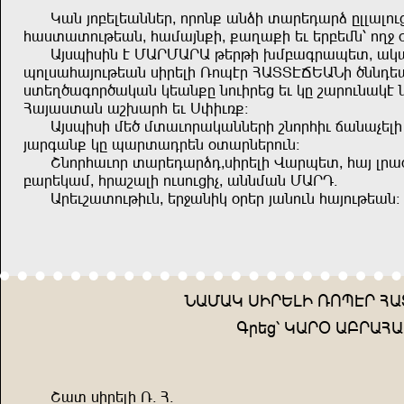
Muz wnçşlşuzzşğ^ nğnz= uzqr ıuğşeuğq gllulndj
auiıuındkşuz^ ausuwz=r^ =upu=r şd şğçşsz% np< 
Uwihrirz t SUĞSUĞU kşğkr .sçuüğuhşı^ umu
hnliuauwndkşuz irğşlr Xnhtğ AUIITOŞUZr ,zzeşu
iışp,uünğ,umuz mşuz=g zndrğşj şd mg buğndzumt znd
Auwuiıuz ub.uğa şd İyrdx=!
Uwihrir sş, sıudnğumuzzşğr bznğard ouzuvşlr 
wuğüuz= mg huğıueğşz +ıuğzşğndz!
Bznğaudnğ ıuğşeuğqe^irğşlr Fuğhşı^ auw lğu
çuğşmus^ ağubulr ndindjrv^ uzzsuz SUĞE$
Uğşdbuındkrdz^ şğ<uzrm +ğşğ wuzndz auwndkşuz!
ZUSUM İRĞŞLR XNHTĞ A
Üğşj% MUĞ* UÇĞUA
Buı irğşlr X$ A$