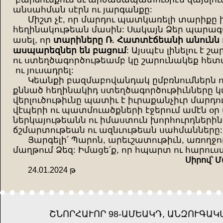
անսահման սէրն ու յարգանքը:
Միշտ չէ, որ մարդու պատկառելի տարիքը 
հեղինակութեան մասին: Սակայն Ձեր պարագա
տարիները Ռ. Հատտէճեանի անունն ո
ասել, որ
ասպարեզներ են բացում
: Այսպէս լինելու է 
ու ստեղծագործութեամբ կը շարունակեք հետաք
ու յուսադրել:
Կեանքի բազմաբովանդակ ըմբռնումներն ու
քննած հեղինակիդ ստեղծագործութիւնները 
վերլուծութիւնը պատիւ է իւրաքանչիւր մարդ
վէպերի ու պատմուածքների էջերում ամէն օր 
ներկայութեանն ու իմաստուն խորհուրդներին
ճշմարտութեան ու ազնւութեան սահմանները:
Յարգելի՛ Պարոն, արեւշատութիւն, առողջու
մաղթում Ձեզ: Իմացե՛ք, որ հպարտ ու հարուս
Սիրով՝ Մ
24.01.2024 թ
ՇՆՈՐՀԱՒՈՐ 98-
ԱՄԵԱԿԴ, ԱՆԶՈՒԳԱԿ