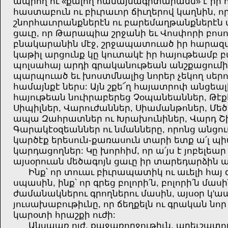
ապրող ու «քալող համայնագիտարանն» է իր 
հաստաբուն ու բիւրաւոր ճիւղերով կաղնին, ո
շնորհաւորանքներէն ու բարեմաղթանքներէն վ
ցաւը, որ Թարապիա շրջանի եւ Վոսփորի բոսո
բնակարանին մէջ, շրջապատուած իր հարազա
կաթիլ արցունք կը կուտակէ իր հայութեամբ բ
պոլսահայ արդի գրականութեան անշքացումին
պարպուած եւ խոստմնալից նորեր չեկող սերո
համայնքէ ներս: Այն շքե՜ղ հայատրոփ անցեալ
հայութեան նուիրաբերեց Չօպանեաններ, Թէք
Սիպիլներ, Վարուժաններ, Սիամանթոներ, Մե
ապա Զահրատներ ու Խրախունիներ, Վարդ Շի
Գարակէօզեաններ ու նմանները, որոնց անցու
կարծէք երեսուն-
քառասուն տարի ետք ա՛լ պի
կարդացողներ: Կը խորհիմ, որ ա՛յս է յոբելե
այսօրուան մեծագոյն ցաւը իր տարեդարձին ա
Ինք՝ որ տուաւ բիւրապատիկ ու աւելի հայ
սպասին, ինք՝ որ գրեց բոլորի՛ն, բոլորի՛ն մա
ժամանակներու գրողներու մասին, այսօր կ'ա
յուսախաբութիւնը, որ ճեղքելն ու գրական նոր
կարօտի հրաշքի ուժի:
Անսպառ ոյժ, քաջառողջութիւն, արեւշատութ