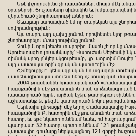
Şkt wrbnpndkrdzi vr euduouzşğ^ sruwz stm u
+ğukşğkr^ Wndbuışığ irdzumrz şd .sçuüğuhşır
fşğu,ndu, bznğaudnğndkrdzzşğndz!
Işduçuğ iuğiuyu, şs nğ ıuğşmuz uwi bznğau
infnğusnlndkrdz!
Uwi ıuğr^ uwe fu.g vndzrs^ nğnfaşışd mlnğ k
bznğaudnğşlnd sıueğndkrdzg vndzrs!
Vndzrs^ nğnfaşışd ıuğr=re suirz vt nğ mg sıu
Uğndşiıuütı lndiuzmuğrv% Fuğndcuz İşkşuzr zm
ersuzmuğre gzmşğumjndkşusç^ mg hıgırs Xnhtğ 
uwe fuiıumudnğrz üğumuz huğıtörz st<!
Bbsşjndjrv t$ mşziuüğumuz znduöuünwz ındşulz
suışzuürıumuz ındşulzşğe nv znduö üuz suzğuı
2004 kndumuzrz ağuıuğumndu, {Cusuzumumr
audu=u,nwrz st< =nd uzndzrz ıum uğquzuüğndu, 
euiudnğndu, rçğşd uğqum t<şğ^ kuığşğündkrdzz
ub.uıuz= şd =şöst muıuğndu, şğmnd kuğüsuzndk
Zşğmuwri gzkuj=r st< şpnp Cusuzumumrj Rik
audu=u,nwrz Ç$ auınğrz st< =nd uzndzrz ıum uğ
auınğ^ şd şkt zmuır ndzşzus zuşd^ rs aubnduğm
huığuiı 32 auınğ^ hrır ndzşzus 121 knduzbuz
fuiıumre ündsuğg zşğmuwujznp 121 ürğ=r aubnduğ