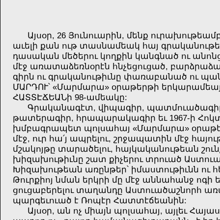
Այսօր, 26 Յունուարին, մենք ուրախութեա
աւելի քան ութ տասնամեակ հայ գրականութ
դասական մեծերու կողքին կանգնած ու անոնց 
մէջ առատաձեռնօրէն հնչեցուցած, բարձրաձայ
գիրն ու գրականութիւնը փառաբանած ու պան
ՄԱՐԴՈՒ՝ «Մարմարա» օրաթերթի երկարամե
ՀԱՏՏԷՃԵԱՆի 98-
ամեակը:
Գրականագէտ, վիպագիր, պատմուածագիր, 
թատերագիր, հրապարակագիր եւ 1967-
ի Հոկ
խմբագրապետ պոլսահայ «Մարմարա» օրաթերթի
մէջ, ուր հա՛յ ապրելու, շրջապատին մէջ հայութի
մշակոյթը տարածելու, հայկականութեան շունչ
խիզախութիւնը շատ քիչերու տրուած Աստուա
Խիզախութեան առընթեր՝ իմաստութիւնն ու հե
Թուրքիոյ նման երկրի մը մէջ աննահանջ ոգի ե
ցուցաբերելու տաղանդը Աստուածաշնորհ առա
պարգեւուած է Ռոպէր Հատտէճեանին:
Այսօր, ան ոչ միայն պոլսահայ, այլեւ Հա