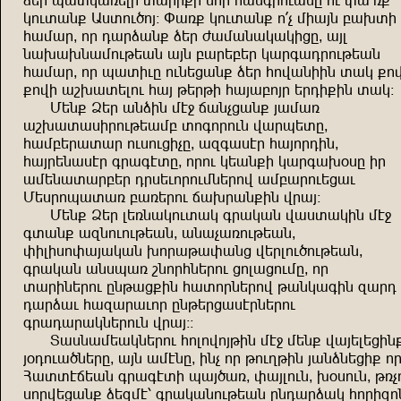
qşğ huımuxşlr ıuğr=r znğ auzüğnduzg nd yu"x=
mndıuz= Uiınd,nw! Yux= mndıuz= n_v sruwz çu.ır
ausuğ^ nğ euğquz= qşğ cusuzumumrjg^ uwl
zu.u.zusndkşuz uwz çuğşçşğ muğüueğndkşuz
ausuğ^ nğ huırdg ndzşjuz= qşğ anfuzrrz ıum =n
=nfr ub.uışlnd auw kşğkr auwuçnwğ şğer=rz ıum!
Sşz= Qşğ uzqrz st< ouzvjuz= wusux
ub.uıuirğndkşusç ınünğndz fuğhşıg^
ausçşğuıuğ ndindjrvg^ uöüuitğ auwnğerz^
auwğşzuitğ üğuütıg^ nğnd mşuz=r muğüu.+ig rğ
usşzuıuğçşğ eğişdnğndszşğnf usçuğndşjud
Sşiğnhuıux çuxşğnd ou.ğuz=rz fğuw!
Sşz= Qşğ lşxzumndıum üğumuz fuiıumrz st<
üıuz= uözndndkşuz^ uzuvuxndkşuz^
yrlrinyuwumuz .nğukuyuzj fşğlnd,ndkşuz^
üğumuz uzihux bznğazşğnd jnlujndsg^ nğ
ıuğrzşğnd gzkuj=rz auınğzşğnf kuzmuürz öuğe
euğqud auöuğudnğ gzkşğjuitğzşğnd
üğueuğumzşğndz fğuw!!
Iuizusşumzşğnd anlnfnwkrz st< sşz= fuwşlşjrz
w+endu,zşğg^ uwz ustzg^ rzv nğ kndpkrz wuzqzşjr=
Auııtoşuz üğuütır huw,ux^ yuwlndz^ .+indz^ kxv
inğfşjuz= qşöst% üğumuzndkşuz gzeuğqum anğrönz