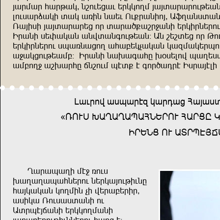
wuğsuğ auğkum^ zbndşjud şğmmnps wuwıuğuğndkşuz
lndiuğqumr ıum uxrz zuşd Nd=ğuzrnw^ U)puziıuzr
Xuwrir wuwıuğuğşj nğ ıuğu,=ubğ<uzr şğmrğzşğn
Rğuzr işyumuz uzfıuzündkşuz! Uz bşbışj nğ Knd
şğmrğzşğnd ihuxzujnp uauçşmvumuz muösumşğhndk
u<umjndkşusç! Rğuzr zu.uüuag .+işlnf hupşiı
usçnp< ub.uğag ozbnds htı= t ünğ,ueğt Riğuwtlr 
Ludğnf uihuğtö muğeuj Auwuiıu
{XNDİ :UPUPUHUAZŞĞND AUĞJG 
RĞŞZJ ND UIĞHTWO
Puğuhupr st< xndi
.upupuhuazşğnd zşğmuwndkrdzg
auwmumuz mnpsrz vr fşğuçşğrğ^
uirmu Xndiuiıuzr nd
Uığhtwouzr şğmmnpsuzr