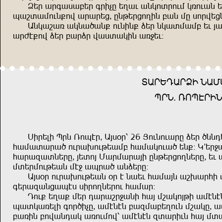
Qşğ uğüuiuçşğ üğrvg şpud uzmnığnds mxnduz 
hubıusndz=nf uğuğşj^ gzkşğjnprz çuz sg inğfşj
Uzmubux umzu,uz= ndzrz= qşğ zmuısusç şd w
uğct=nf qşğ çuğqğ fuiıumrz ux<şd!
IUĞŞEUĞQR ZUS
HĞZ$ XNHTĞR
İrğşlr Hğz Xnhtğ^ Uwi+ğ% 26 Wndznduğg qşğ ,zzeş
ausuıuğu, ndğu.ndkşusç ausumndu, şz=! M'şğ<
auğuöuızşğg^ wşınw Suğsuğuwr gzkşğjnpzşğg^ şd u
sışğsndkşuz st< uhğu, uzqşğg!
Uwi+ğ ndğu.ndkşuz +ğ t zuşd ausuwz ub.uğar s
üşğuöuzjuhti irğnpzşğnd ausuğ!
End= şpu= sşğ euğubğ<uzr auw sbumnwkr ustztz
huımuxşlr ünğ,rvg^ ustztz çuösuçşpndz sbumg^ u
çuxrz çnfuzeum uxndsnf% ustztz öıuğrdz auw sı