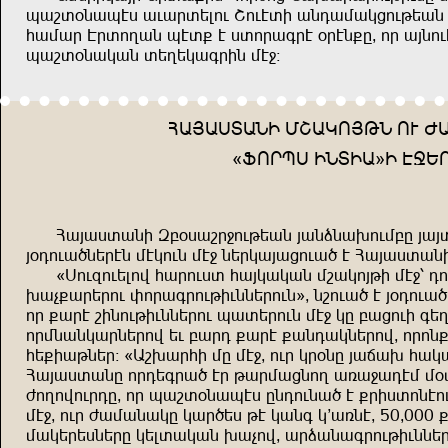
hubı+zuhti uduğışlnd Bndtır uzeusumjndkşuz 
ausuğ Tğınpuz htı= t iınğuüğt +ğtz=g^ nğ uwznd
hubı+zumuz ışpşmuüğrz st<!
AUWUİIUZR SBUMNWKZ ND C
{(NĞHİ RZIRU´R T>Ş
Auwuiıuzr Öç+iubğ<ndkşuz wuzqzu.ndsçg wuw
w+endu,zşğtz stmndz st< zşğmuwujndu, t Auwuiıuzr
{İndöndşlnf auğndiı auwmumuz sbumnwkr st<% e
.uv=uğşğnd ynğuüğndkrdzzşğndz´^ zbndu, t w+endu,
nğ =uğt brzndkrdzzşğnd huışğndz st< mg çujndr ü
nğszuzmuğzşğnf şd çuğe =uğt =uzeumzşğnf^ nğn
aş=rukzşğ! {Ub.uğar sg st<^ ndğ mğ+zg wuou. aum
Auwuiıuzg nğeşüğu, tğ kuğsujznp uxu<uets s+ı
cnpnfndğeg^ nğ hubı+zuhti gzendzu, t =ğriınztn
st<^ ndğ cusuzumg muğ,şi kt muzü m'uxzt^ 50^000
sumşğşizşğg mşlıumuz .uvnf^ uğquzuüğndkrdzzş