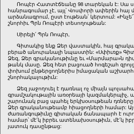
Ռոպէր Հատտէճեանը 98 տարեկան է: Սա 
հանրագումար չէ, այլ՝ Վոսփորի ափերին հայ
արձանագրում, ըստ էութեան՝ կերտում: «Ինչե՜
շնորհիւ Պրն Ռոպէրի տեսողութեան:
Սիրելի՛ Պրն Ռոպէր,
Գիտակից ենք Ձեր վաստակին, հայ գրակ
բերած անուրանալի նպաստին: «Սփիւռք» Գի
Ձեզ, Ձեր գրականութիւնը եւ «Մարմարա»ն դի
թանկ մասը. Ձեզ հետ բացուած հոգեշահ զրոյ
փոխում ընթերցողներիս իմացական աշխարհը
շնորհակալութիւն:
Ձեզ յաջողուել է դառնալ ոչ միայն պոլսահ
գրամշակութային առօրեայի կազմակերպիչ, 
շարունակ բաց պահել երկխօսութեան դռները
Ձեր գրականութեամբ հիացողների համար: Ա
ժառանգութիւնը գիտական ճանապարհ է ուրու
համար՝ մէ՛կ իբրեւ ատենախօսութիւն, մէ՛կ իբ
յատուկ դասընթաց: